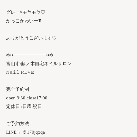
グレー×モヤモヤ♡⁡
⁡かっこかわいー❣️
ありがとうございます♡
✼••┈┈┈┈┈┈┈┈┈┈┈┈••✼
富山市/藤ノ木自宅ネイルサロン
𝙽𝚊𝚒𝚕 𝚁𝙴𝚅𝙴
完全予約制
open 9:30 close17:00
定休日 /日曜.祝日
ご予約方法
LINE→ ＠170jqxqa