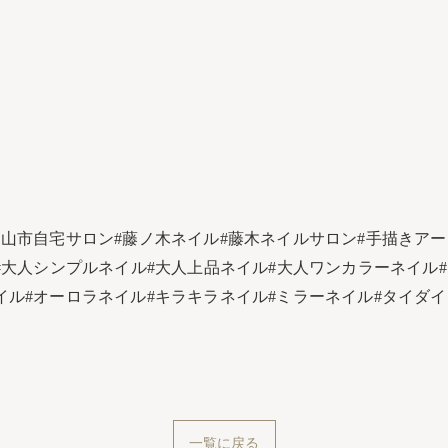
富山市自宅サロン#藤ノ木ネイル#藤木ネイルサロン#手描きアート
大人シンプルネイル#大人上品ネイル#大人ワンカラーネイル#うるつ
イル#オーロラネイル#キラキラネイル#ミラーネイル#タイダ
一覧に戻る