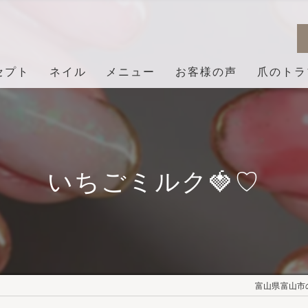
セプト
ネイル
メニュー
お客様の声
爪のトラ
いちごミルク🍓♡
富山県富山市の