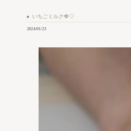
いちごミルク🍓♡
2024/01/23