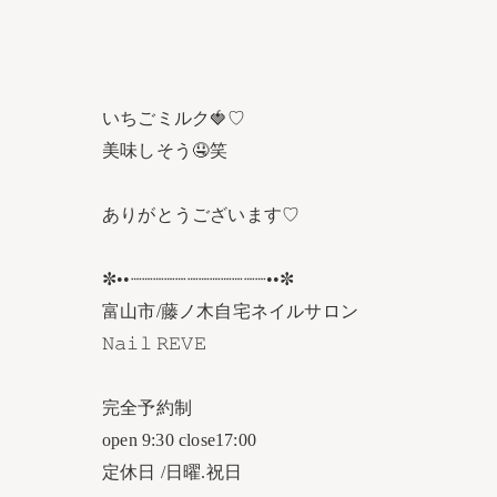
いちごミルク🍓♡
美味しそう🤤笑
ありがとうございます♡
✼••┈┈┈┈┈┈┈┈┈┈┈┈••✼
富山市/藤ノ木自宅ネイルサロン
𝙽𝚊𝚒𝚕 𝚁𝙴𝚅𝙴
完全予約制
open 9:30 close17:00
定休日 /日曜.祝日