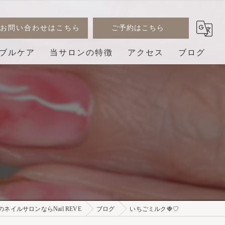
お問い合わせはこちら
ご予約はこちら
ブルケア
当サロンの特徴
アクセス
ブログ
デザイン
コラム
ジェル
巻き爪
3D
プライベートサロン
ネイルサロンならNail REVE
ブログ
いちごミルク🍓♡