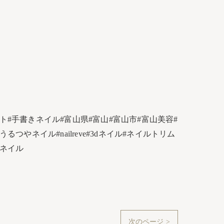
#手書きネイル#富山県#富山#富山市#富山美容#
やネイル#nailreve#3dネイル#ネイルトリム
イネイル
次のページ >