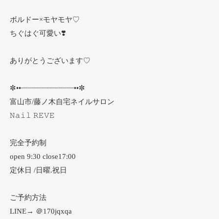
ボルドー×モヤモヤ♡⁡
⁡ちぐはぐ可愛い❣️
ありがとうございます♡
✼••┈┈┈┈┈┈┈┈┈┈┈┈••✼
富山市/藤ノ木自宅ネイルサロン
𝙽𝚊𝚒𝚕 𝚁𝙴𝚅𝙴
完全予約制
open 9:30 close17:00
定休日 /日曜.祝日
ご予約方法
LINE→ ＠170jqxqa