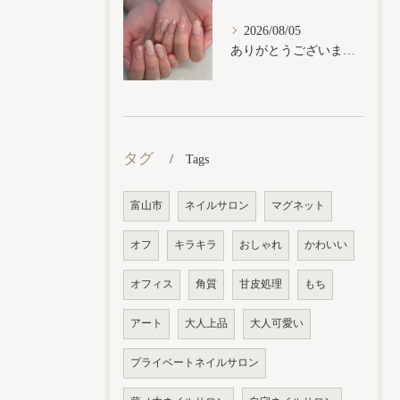
2026/08/05
ありがとうございます𓂃𓈒𓏸︎︎︎︎
タグ
Tags
富山市
ネイルサロン
マグネット
オフ
キラキラ
おしゃれ
かわいい
オフィス
角質
甘皮処理
もち
アート
大人上品
大人可愛い
プライベートネイルサロン