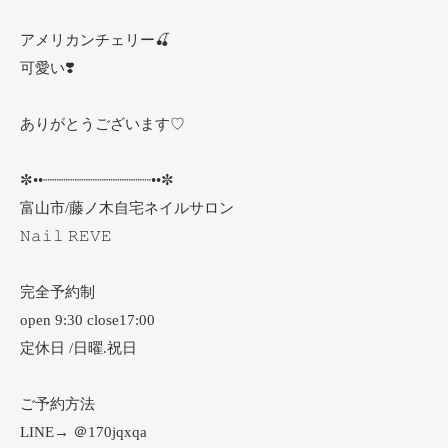
アメリカンチェリー🍒⁡
⁡可愛い❣️
ありがとうございます♡
✼••┈┈┈┈┈┈┈┈┈┈┈┈••✼
富山市/藤ノ木自宅ネイルサロン
𝙽𝚊𝚒𝚕 𝚁𝙴𝚅𝙴
完全予約制
open 9:30 close17:00
定休日 /日曜.祝日
ご予約方法
LINE→ ＠170jqxqa