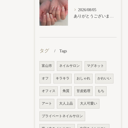
2026/08/05
ありがとうございます𓂃𓈒𓏸︎︎︎︎
タグ
Tags
富山市
ネイルサロン
マグネット
オフ
キラキラ
おしゃれ
かわいい
オフィス
角質
甘皮処理
もち
アート
大人上品
大人可愛い
プライベートネイルサロン