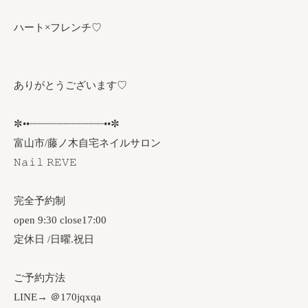
ハート×フレンチ♡⁡
ありがとうございます♡
✼••┈┈┈┈┈┈┈┈┈┈┈┈••✼
富山市/藤ノ木自宅ネイルサロン
𝙽𝚊𝚒𝚕 𝚁𝙴𝚅𝙴
完全予約制
open 9:30 close17:00
定休日 /日曜.祝日
ご予約方法
LINE→ ＠170jqxqa