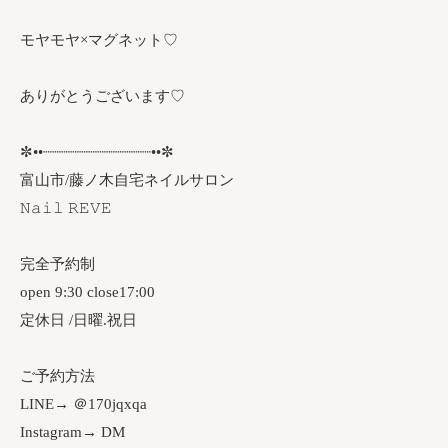
モヤモヤ×マグネット♡
ありがとうございます♡
✼••┈┈┈┈┈┈┈┈┈┈┈┈••✼
富山市/藤ノ木自宅ネイルサロン
𝙽𝚊𝚒𝚕 𝚁𝙴𝚅𝙴
完全予約制
open 9:30 close17:00
定休日 /日曜.祝日
ご予約方法
LINE→ ＠170jqxqa
Instagram→ DM