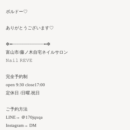
ボルドー♡
ありがとうございます♡
✼••┈┈┈┈┈┈┈┈┈┈┈┈••✼
富山市/藤ノ木自宅ネイルサロン
𝙽𝚊𝚒𝚕 𝚁𝙴𝚅𝙴
完全予約制
open 9:30 close17:00
定休日 /日曜.祝日
ご予約方法
LINE→ ＠170jqxqa
Instagram→ DM