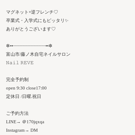
マグネット×逆フレンチ♡
卒業式・入学式にもピッタリ✨
ありがとうございます♡
✼••┈┈┈┈┈┈┈┈┈┈┈┈••✼
富山市/藤ノ木自宅ネイルサロン
𝙽𝚊𝚒𝚕 𝚁𝙴𝚅𝙴
完全予約制
open 9:30 close17:00
定休日 /日曜.祝日
ご予約方法
LINE→ ＠170jqxqa
Instagram→ DM