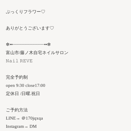
ぷっくりフラワー♡
ありがとうございます♡
✼••┈┈┈┈┈┈┈┈┈┈┈┈••✼
富山市/藤ノ木自宅ネイルサロン
𝙽𝚊𝚒𝚕 𝚁𝙴𝚅𝙴
完全予約制
open 9:30 close17:00
定休日 /日曜.祝日
ご予約方法
LINE→ ＠170jqxqa
Instagram→ DM