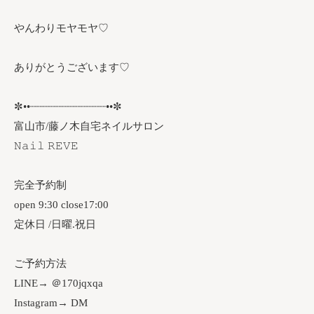
やんわりモヤモヤ♡
ありがとうございます♡
✼••┈┈┈┈┈┈┈┈┈┈┈┈••✼
富山市/藤ノ木自宅ネイルサロン
𝙽𝚊𝚒𝚕 𝚁𝙴𝚅𝙴
完全予約制
open 9:30 close17:00
定休日 /日曜.祝日
ご予約方法
LINE→ ＠170jqxqa
Instagram→ DM