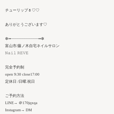
チューリップ🌷♡♡
ありがとうございます♡
✼••┈┈┈┈┈┈┈┈┈┈┈┈••✼
富山市/藤ノ木自宅ネイルサロン
𝙽𝚊𝚒𝚕 𝚁𝙴𝚅𝙴
完全予約制
open 9:30 close17:00
定休日 /日曜.祝日
ご予約方法
LINE→ ＠170jqxqa
Instagram→ DM