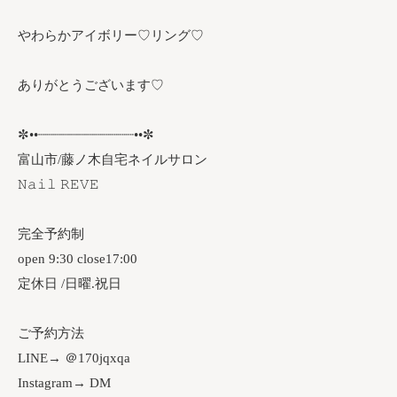
やわらかアイボリー♡リング♡
ありがとうございます♡
✼••┈┈┈┈┈┈┈┈┈┈┈┈••✼
富山市/藤ノ木自宅ネイルサロン
𝙽𝚊𝚒𝚕 𝚁𝙴𝚅𝙴
完全予約制
open 9:30 close17:00
定休日 /日曜.祝日
ご予約方法
LINE→ ＠170jqxqa
Instagram→ DM