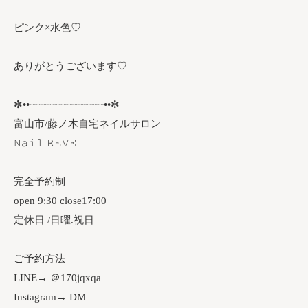
ピンク×水色♡
ありがとうございます♡
✼••┈┈┈┈┈┈┈┈┈┈┈┈••✼
富山市/藤ノ木自宅ネイルサロン
𝙽𝚊𝚒𝚕 𝚁𝙴𝚅𝙴
完全予約制
open 9:30 close17:00
定休日 /日曜.祝日
ご予約方法
LINE→ ＠170jqxqa
Instagram→ DM