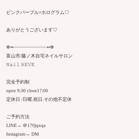
ピンクパープル×ホログラム♡
ありがとうございます♡
✼••┈┈┈┈┈┈┈┈┈┈┈┈••✼
富山市/藤ノ木自宅ネイルサロン
𝙽𝚊𝚒𝚕 𝚁𝙴𝚅𝙴
完全予約制
open 9:30 close17:00
定休日 /日曜.祝日.その他不定休
ご予約方法
LINE→ ＠170jqxqa
Instagram→ DM