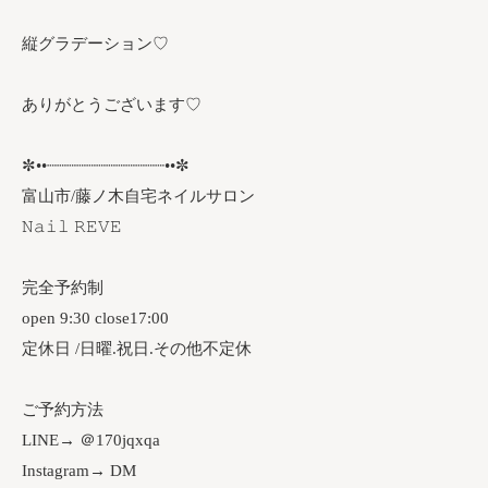
縦グラデーション♡
ありがとうございます♡
✼••┈┈┈┈┈┈┈┈┈┈┈┈••✼
富山市/藤ノ木自宅ネイルサロン
𝙽𝚊𝚒𝚕 𝚁𝙴𝚅𝙴
完全予約制
open 9:30 close17:00
定休日 /日曜.祝日.その他不定休
ご予約方法
LINE→ ＠170jqxqa
Instagram→ DM