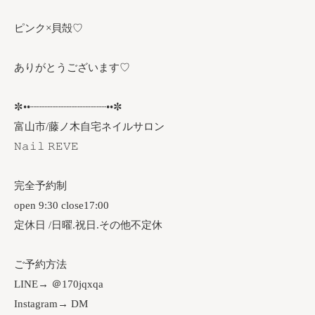
ピンク×貝殻♡
ありがとうございます♡
✼••┈┈┈┈┈┈┈┈┈┈┈┈••✼
富山市/藤ノ木自宅ネイルサロン
𝙽𝚊𝚒𝚕 𝚁𝙴𝚅𝙴
完全予約制
open 9:30 close17:00
定休日 /日曜.祝日.その他不定休
ご予約方法
LINE→ ＠170jqxqa
Instagram→ DM