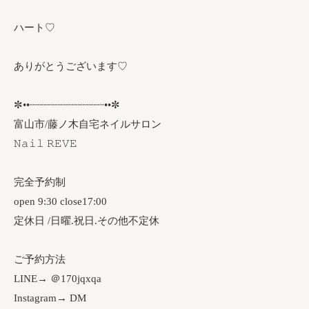
ハート♡
ありがとうございます♡
✼••┈┈┈┈┈┈┈┈┈┈┈┈••✼
富山市/藤ノ木自宅ネイルサロン
𝙽𝚊𝚒𝚕 𝚁𝙴𝚅𝙴
完全予約制
open 9:30 close17:00
定休日 /日曜.祝日.その他不定休
ご予約方法
LINE→ ＠170jqxqa
Instagram→ DM