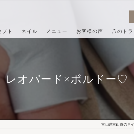
セプト
ネイル
メニュー
お客様の声
爪のトラ
レオパード×ボルドー♡
富山県富山市のネイル