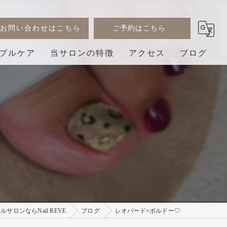
お問い合わせはこちら
ご予約はこちら
ブルケア
当サロンの特徴
アクセス
ブログ
デザイン
コラム
ジェル
巻き爪
3D
プライベートサロン
サロンならNail REVE
ブログ
レオパード×ボルドー♡