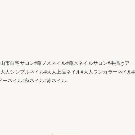
富山市自宅サロン#藤ノ木ネイル#藤木ネイルサロン#手描きアート
大人シンプルネイル#大人上品ネイル#大人ワンカラーネイル#うるつ
ドーネイル#秋ネイル#赤ネイル