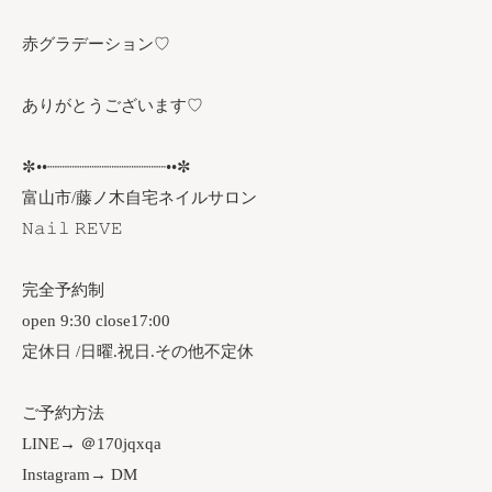
赤グラデーション♡
ありがとうございます♡
✼••┈┈┈┈┈┈┈┈┈┈┈┈••✼
富山市/藤ノ木自宅ネイルサロン
𝙽𝚊𝚒𝚕 𝚁𝙴𝚅𝙴
完全予約制
open 9:30 close17:00
定休日 /日曜.祝日.その他不定休
ご予約方法
LINE→ ＠170jqxqa
Instagram→ DM