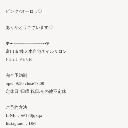
ピンク×オーロラ♡
ありがとうございます♡
✼••┈┈┈┈┈┈┈┈┈┈┈┈••✼
富山市/藤ノ木自宅ネイルサロン
𝙽𝚊𝚒𝚕 𝚁𝙴𝚅𝙴
完全予約制
open 9:30 close17:00
定休日 /日曜.祝日.その他不定休
ご予約方法
LINE→ ＠170jqxqa
Instagram→ DM