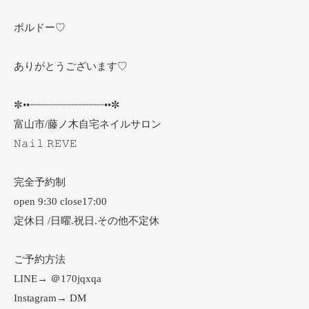
ボルドー♡
ありがとうございます♡
✼••┈┈┈┈┈┈┈┈┈┈┈┈••✼
富山市/藤ノ木自宅ネイルサロン
𝙽𝚊𝚒𝚕 𝚁𝙴𝚅𝙴
完全予約制
open 9:30 close17:00
定休日 /日曜.祝日.その他不定休
ご予約方法
LINE→ ＠170jqxqa
Instagram→ DM