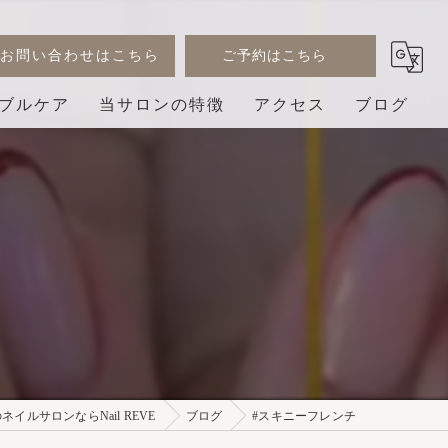
お問い合わせはこちら
ご予約はこちら
ブルケア
当サロンの特徴
アクセス
ブログ
デザイン
コラム
ジェル
巻き爪
3D
プライベートサロン
イルサロンならNail REVE
ブログ
#スキニーフレンチ