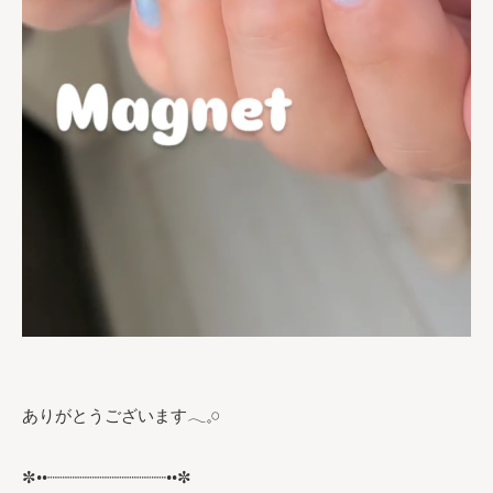
ありがとうございます𓂃𓈒𓏸︎︎︎︎
✼••┈┈┈┈┈┈┈┈┈┈┈┈••✼