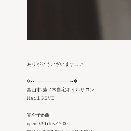
ありがとうございます𓂃𓈒𓏸︎︎︎︎
✼••┈┈┈┈┈┈┈┈┈┈┈┈••✼
富山市/藤ノ木自宅ネイルサロン
𝙽𝚊𝚒𝚕 𝚁𝙴𝚅𝙴
完全予約制
open 9:30 close17:00