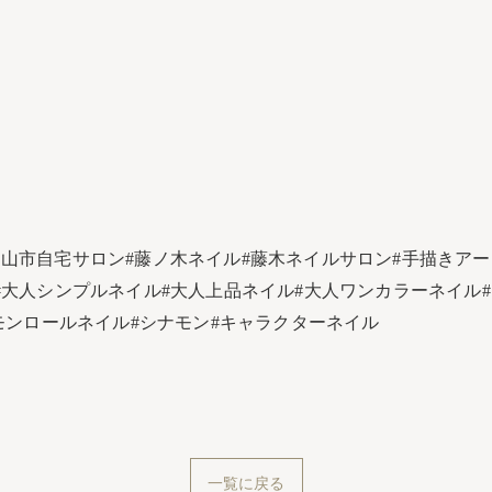
富山市自宅サロン#藤ノ木ネイル#藤木ネイルサロン#手描きアート
#大人シンプルネイル#大人上品ネイル#大人ワンカラーネイル#
agnetnails#シナモンロールネイル#シナモン#キャラクターネイル
一覧に戻る