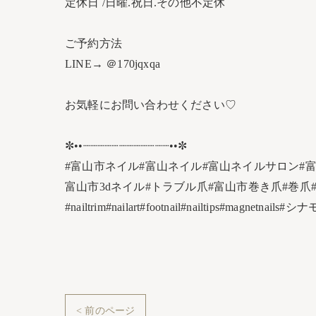
定休日 /日曜.祝日.その他不定休
ご予約方法
LINE→ ＠170jqxqa
お気軽にお問い合わせください♡
✼••┈┈┈┈┈┈┈┈┈┈┈┈••✼
#富山市ネイル#富山ネイル#富山ネイルサロン#
富山市3dネイル#トラブル爪#富山市巻き爪#巻爪
#nailtrim#nailart#footnail#nailtips#m
< 前のページ