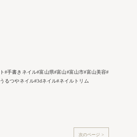
#手書きネイル#富山県#富山#富山市#富山美容#
うるつやネイル#3dネイル#ネイルトリム
次のページ >