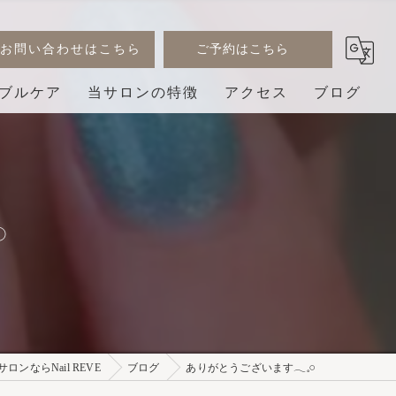
お問い合わせはこちら
ご予約はこちら
ブルケア
当サロンの特徴
アクセス
ブログ
デザイン
コラム
ジェル
︎
巻き爪
3D
プライベートサロン
ンならNail REVE
ブログ
ありがとうございます𓂃𓈒𓏸︎︎︎︎