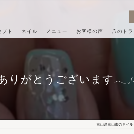
セプト
ネイル
メニュー
お客様の声
爪のトラ
ありがとうございます𓂃𓈒𓏸︎︎︎
富山県富山市のネイルサロ