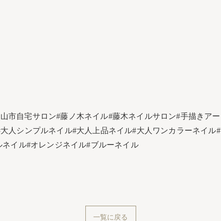
富山市自宅サロン#藤ノ木ネイル#藤木ネイルサロン#手描きアート
#大人シンプルネイル#大人上品ネイル#大人ワンカラーネイル#
gnetnails#シェルネイル#オレンジネイル#ブルーネイル
一覧に戻る