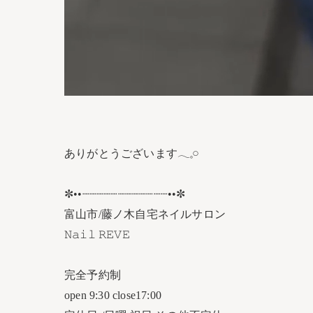
ありがとうございます𓂃𓈒𓏸︎︎︎︎
✼••┈┈┈┈┈┈┈┈┈┈┈┈••✼
富山市/藤ノ木自宅ネイルサロン
𝙽𝚊𝚒𝚕 𝚁𝙴𝚅𝙴
完全予約制
open 9:30 close17:00