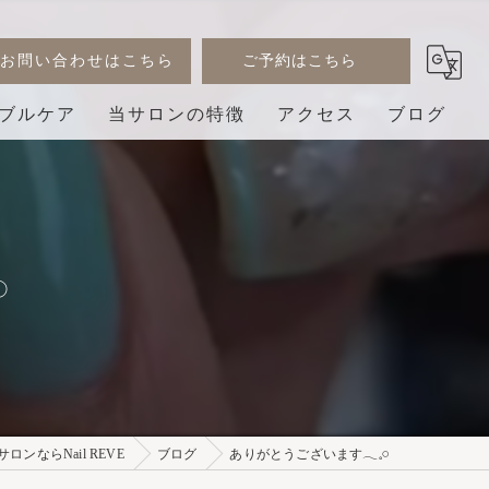
お問い合わせはこちら
ご予約はこちら
ブルケア
当サロンの特徴
アクセス
ブログ
デザイン
コラム
ジェル
︎
巻き爪
3D
プライベートサロン
ンならNail REVE
ブログ
ありがとうございます𓂃𓈒𓏸︎︎︎︎