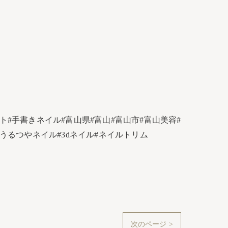
#手書きネイル#富山県#富山#富山市#富山美容#
うるつやネイル#3dネイル#ネイルトリム
次のページ >