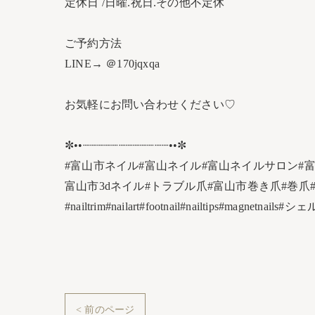
定休日 /日曜.祝日.その他不定休
ご予約方法
LINE→ ＠170jqxqa
お気軽にお問い合わせください♡
✼••┈┈┈┈┈┈┈┈┈┈┈┈••✼
#富山市ネイル#富山ネイル#富山ネイルサロン#
富山市3dネイル#トラブル爪#富山市巻き爪#巻爪
#nailtrim#nailart#footnail#nailtips#ma
< 前のページ