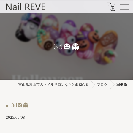
3d🎃👻
富山県富山市のネイルサロンならNail REVE
ブログ
3d🎃👻
3d🎃👻
2025/09/08