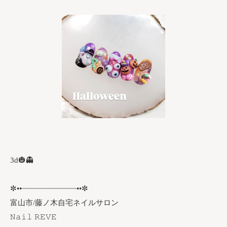
3d🎃👻
✼••┈┈┈┈┈┈┈┈┈┈┈┈••✼
富山市/藤ノ木自宅ネイルサロン
𝙽𝚊𝚒𝚕 𝚁𝙴𝚅𝙴