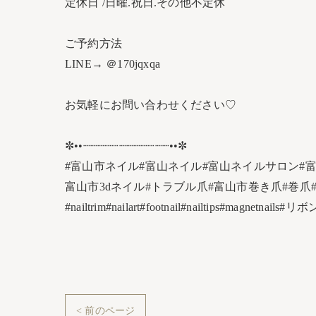
定休日 /日曜.祝日.その他不定休
ご予約方法
LINE→ ＠170jqxqa
お気軽にお問い合わせください♡
✼••┈┈┈┈┈┈┈┈┈┈┈┈••✼
#富山市ネイル#富山ネイル#富山ネイルサロン#
富山市3dネイル#トラブル爪#富山市巻き爪#巻爪
#nailtrim#nailart#footnail#nailtips#mag
< 前のページ