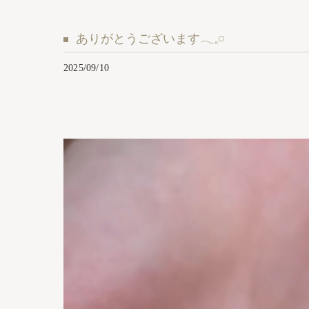
ありがとうございます𓂃𓈒𓏸︎︎︎︎
2025/09/10