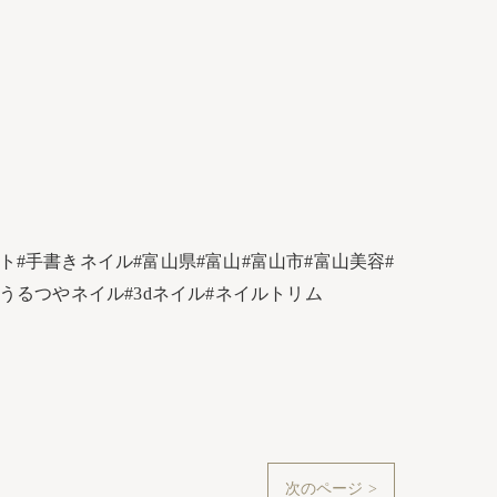
#手書きネイル#富山県#富山#富山市#富山美容#
うるつやネイル#3dネイル#ネイルトリム
次のページ >