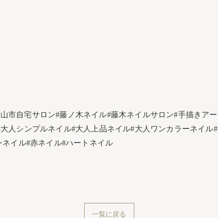
富山市自宅サロン#藤ノ木ネイル#藤木ネイルサロン#手描きアート
#大人シンプルネイル#大人上品ネイル#大人ワンカラーネイル#
netnails#リボンネイル#赤ネイル#ハートネイル
一覧に戻る