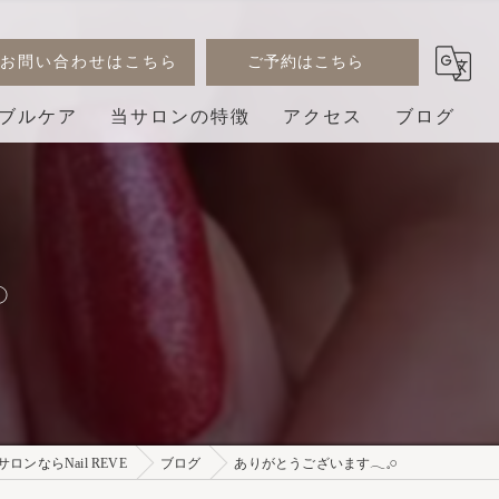
お問い合わせはこちら
ご予約はこちら
ブルケア
当サロンの特徴
アクセス
ブログ
デザイン
コラム
ジェル
︎
巻き爪
3D
プライベートサロン
ンならNail REVE
ブログ
ありがとうございます𓂃𓈒𓏸︎︎︎︎