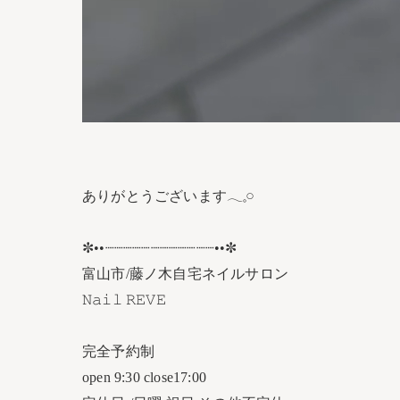
ありがとうございます𓂃𓈒𓏸︎︎︎︎
✼••┈┈┈┈┈┈┈┈┈┈┈┈••✼
富山市/藤ノ木自宅ネイルサロン
𝙽𝚊𝚒𝚕 𝚁𝙴𝚅𝙴
完全予約制
open 9:30 close17:00