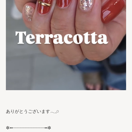
ありがとうございます𓂃𓈒𓏸︎︎︎︎
✼••┈┈┈┈┈┈┈┈┈┈┈┈••✼