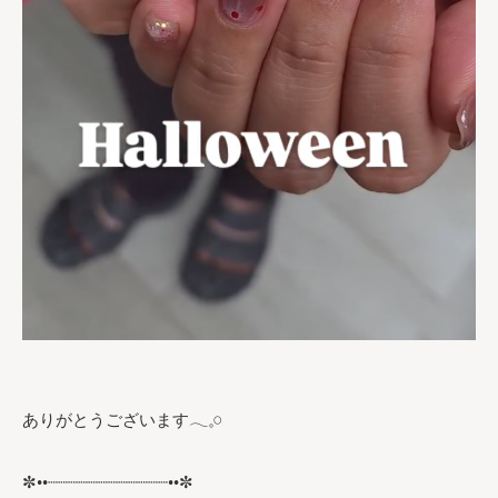
ありがとうございます𓂃𓈒𓏸︎︎︎︎
✼••┈┈┈┈┈┈┈┈┈┈┈┈••✼