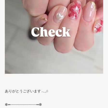
ありがとうございます𓂃𓈒𓏸︎︎︎︎
✼••┈┈┈┈┈┈┈┈┈┈┈┈••✼