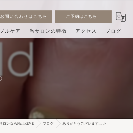
お問い合わせはこちら
ご予約はこちら
ブルケア
当サロンの特徴
アクセス
ブログ
デザイン
コラム
ジェル
︎
巻き爪
3D
プライベートサロン
ンならNail REVE
ブログ
ありがとうございます𓂃𓈒𓏸︎︎︎︎