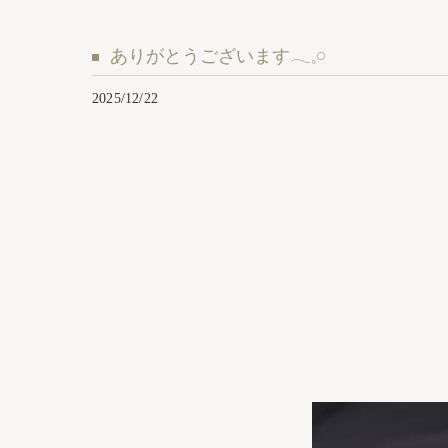
ありがとうございます𓂃𓈒𓏸︎︎︎︎
2025/12/22