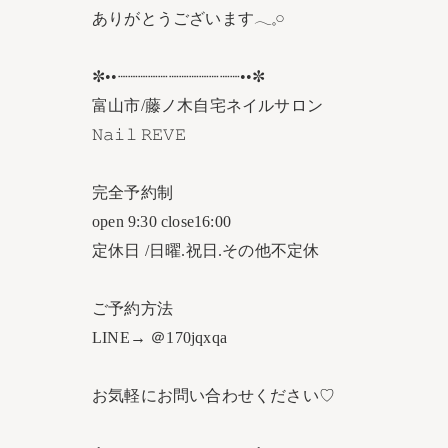
ありがとうございます𓂃𓈒𓏸︎︎︎︎
✼••┈┈┈┈┈┈┈┈┈┈┈┈••✼
富山市/藤ノ木自宅ネイルサロン
𝙽𝚊𝚒𝚕 𝚁𝙴𝚅𝙴
完全予約制
open 9:30 close16:00
定休日 /日曜.祝日.その他不定休
ご予約方法
LINE→ ＠170jqxqa
お気軽にお問い合わせください♡