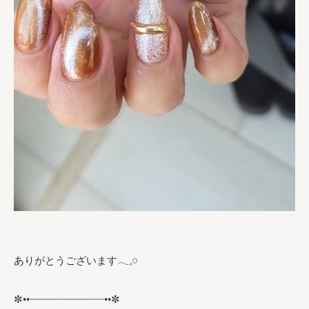
ありがとうございます𓂃𓈒𓏸︎︎︎︎
✼••┈┈┈┈┈┈┈┈┈┈┈┈••✼