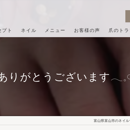
セプト
ネイル
メニュー
お客様の声
爪のトラ
ありがとうございます𓂃𓈒𓏸︎︎︎
富山県富山市のネイルサロ