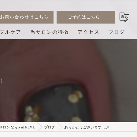
お問い合わせはこちら
ご予約はこちら
ブルケア
当サロンの特徴
アクセス
ブログ
デザイン
コラム
ジェル
︎
巻き爪
3D
プライベートサロン
ンならNail REVE
ブログ
ありがとうございます𓂃𓈒𓏸︎︎︎︎