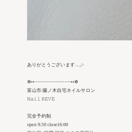
ありがとうございます𓂃𓈒𓏸︎︎︎︎
✼••┈┈┈┈┈┈┈┈┈┈┈┈••✼
富山市/藤ノ木自宅ネイルサロン
𝙽𝚊𝚒𝚕 𝚁𝙴𝚅𝙴
完全予約制
open 9:30 close16:00