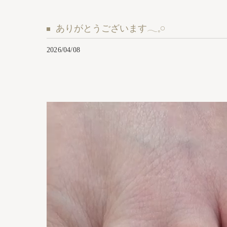
ありがとうございます𓂃𓈒𓏸︎︎︎︎
2026/04/08