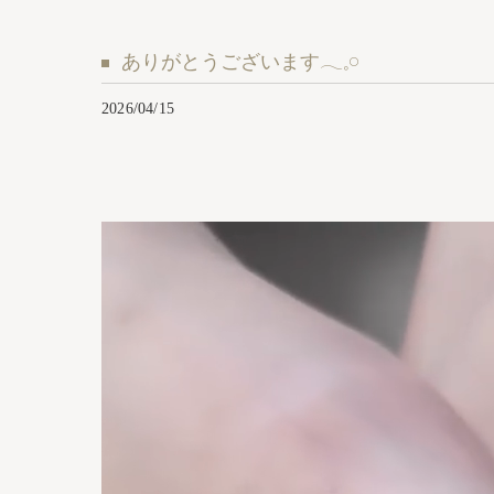
ありがとうございます𓂃𓈒𓏸︎︎︎︎
2026/04/15