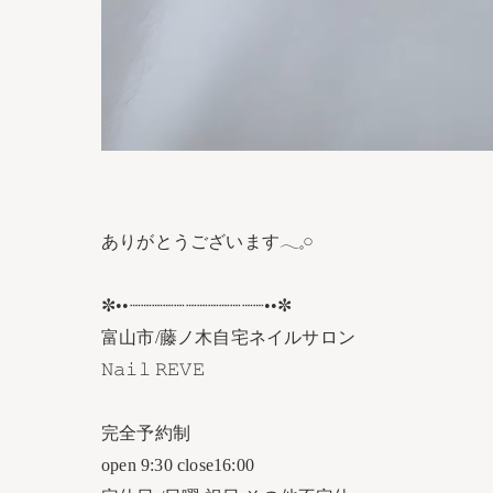
ありがとうございます𓂃𓈒𓏸︎︎︎︎
✼••┈┈┈┈┈┈┈┈┈┈┈┈••✼
富山市/藤ノ木自宅ネイルサロン
𝙽𝚊𝚒𝚕 𝚁𝙴𝚅𝙴
完全予約制
open 9:30 close16:00