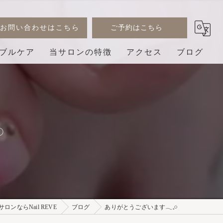
お問い合わせはこちら
ご予約はこちら
ブルケア
当サロンの特徴
アクセス
ブログ
デザイン
コラム
ジェル
︎
巻き爪
3D
プライベートサロン
ンならNail REVE
ブログ
ありがとうございます𓂃𓈒𓏸︎︎︎︎