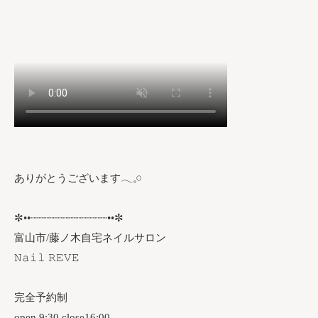
ありがとうございます𓂃𓈒𓏸︎︎︎︎
✼••┈┈┈┈┈┈┈┈┈┈┈┈••✼
富山市/藤ノ木自宅ネイルサロン
𝙽𝚊𝚒𝚕 𝚁𝙴𝚅𝙴
完全予約制
open 9:30 close16:00