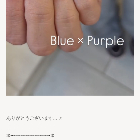
ありがとうございます𓂃𓈒𓏸︎︎︎︎
✼••┈┈┈┈┈┈┈┈┈┈┈┈••✼