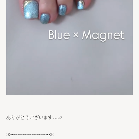
ありがとうございます𓂃𓈒𓏸︎︎︎︎
✼••┈┈┈┈┈┈┈┈┈┈┈┈••✼