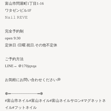
富山市問屋町1丁目1-16
ワタゼンビル1F
𝙽𝚊𝚒𝚕 𝚁𝙴𝚅𝙴
完全予約制
open 9:30
定休日 /日曜.祝日.その他不定休
ご予約方法
LINE→ ＠170jqxqa
お気軽にお問い合わせください💭
✼••┈┈┈┈┈┈┈┈┈┈┈┈••✼
#富山市ネイル#富山ネイル#富山ネイルサロン#マグネットネ
イル#フットネイル