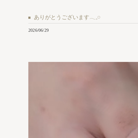
ありがとうございます𓂃𓈒𓏸︎︎︎︎
2026/06/29