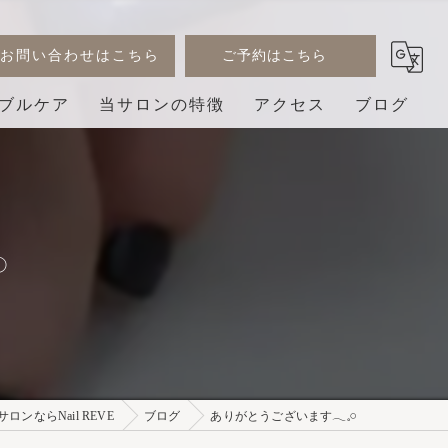
お問い合わせはこちら
ご予約はこちら
ブルケア
当サロンの特徴
アクセス
ブログ
デザイン
コラム
ジェル
︎
巻き爪
3D
プライベートサロン
ンならNail REVE
ブログ
ありがとうございます𓂃𓈒𓏸︎︎︎︎