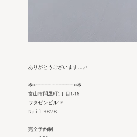
ありがとうございます𓂃𓈒𓏸︎︎︎︎
✼••┈┈┈┈┈┈┈┈┈┈┈┈••✼
富山市問屋町1丁目1-16
ワタゼンビル1F
𝙽𝚊𝚒𝚕 𝚁𝙴𝚅𝙴
完全予約制