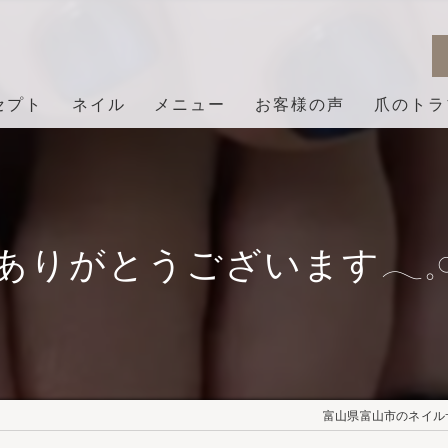
セプト
ネイル
メニュー
お客様の声
爪のトラ
ありがとうございます𓂃𓈒𓏸︎︎︎
富山県富山市のネイルサロ