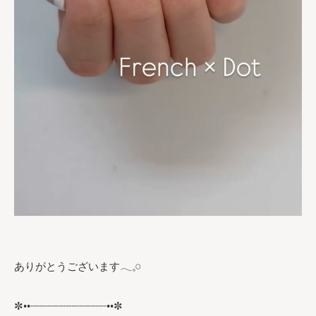
ありがとうございます𓂃𓈒𓏸︎︎︎︎
✼••┈┈┈┈┈┈┈┈┈┈┈┈••✼