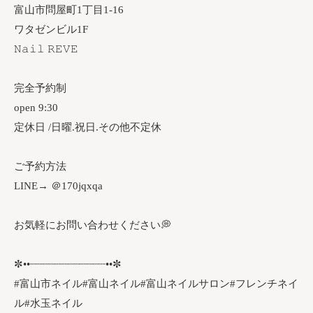
富山市問屋町1丁目1-16
ワタゼンビル1F
𝙽𝚊𝚒𝚕 𝚁𝙴𝚅𝙴
完全予約制
open 9:30
定休日 /日曜.祝日.その他不定休
ご予約方法
LINE→ ＠170jqxqa
お気軽にお問い合わせください💭
✼••┈┈┈┈┈┈┈┈┈┈┈┈••✼
#富山市ネイル#富山ネイル#富山ネイルサロン#フレンチネイ
ル#水玉ネイル