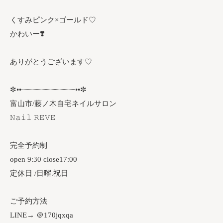
くすみピンク×ゴールド♡⁡
⁡⁡かわいー❣️
ありがとうございます♡
✼••┈┈┈┈┈┈┈┈┈┈┈┈••✼
富山市/藤ノ木自宅ネイルサロン
𝙽𝚊𝚒𝚕 𝚁𝙴𝚅𝙴
完全予約制
open 9:30 close17:00
定休日 /日曜.祝日
ご予約方法
LINE→ ＠170jqxqa