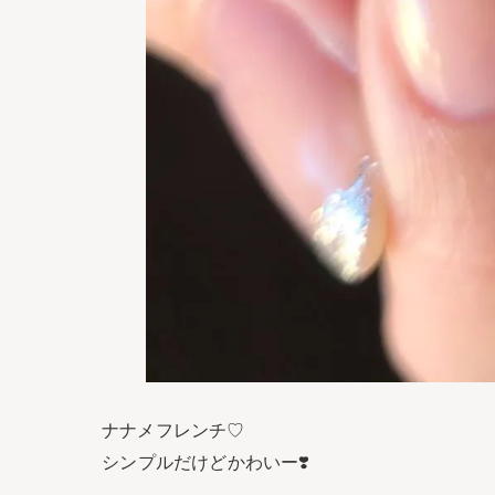
ナナメフレンチ♡⁡
⁡シンプルだけどかわいー❣️