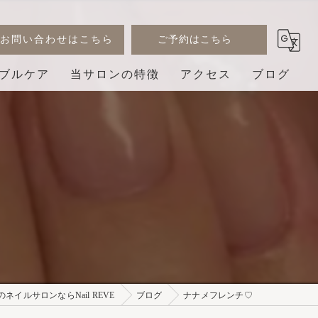
お問い合わせはこちら
ご予約はこちら
ブルケア
当サロンの特徴
アクセス
ブログ
デザイン
コラム
ジェル
巻き爪
3D
プライベートサロン
ネイルサロンならNail REVE
ブログ
ナナメフレンチ♡⁡