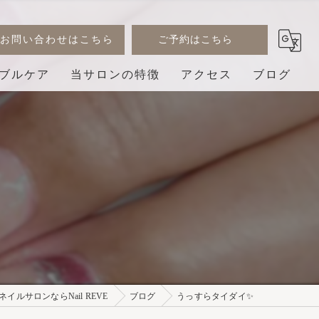
お問い合わせはこちら
ご予約はこちら
ブルケア
当サロンの特徴
アクセス
ブログ
デザイン
コラム
ジェル
巻き爪
3D
プライベートサロン
イルサロンならNail REVE
ブログ
うっすらタイダイ✨