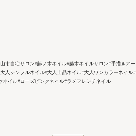
富山市自宅サロン#藤ノ木ネイル#藤木ネイルサロン#手描きアート
大人シンプルネイル#大人上品ネイル#大人ワンカラーネイル#うるつ
モヤネイル#ローズピンクネイル#ラメフレンチネイル