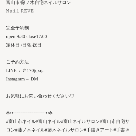
富山市/藤ノ木自宅ネイルサロン
𝙽𝚊𝚒𝚕 𝚁𝙴𝚅𝙴
完全予約制
open 9:30 close17:00
定休日 /日曜.祝日
ご予約方法
LINE→ ＠170jqxqa
Instagram→ DM
お気軽にお問い合わせください♡
✼••┈┈┈┈┈┈┈┈┈┈┈┈••✼
#富山市ネイル#富山ネイル#富山ネイルサロン#富山市自宅サ
ロン#藤ノ木ネイル#藤木ネイルサロン#手描きアート#手書き