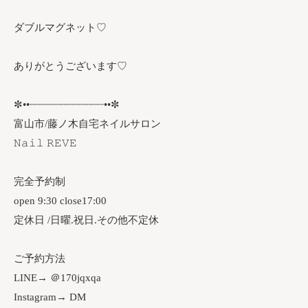
ダブルマグネット♡
ありがとうございます♡
✼••┈┈┈┈┈┈┈┈┈┈┈┈••✼
富山市/藤ノ木自宅ネイルサロン
𝙽𝚊𝚒𝚕 𝚁𝙴𝚅𝙴
完全予約制
open 9:30 close17:00
定休日 /日曜.祝日.その他不定休
ご予約方法
LINE→ ＠170jqxqa
Instagram→ DM