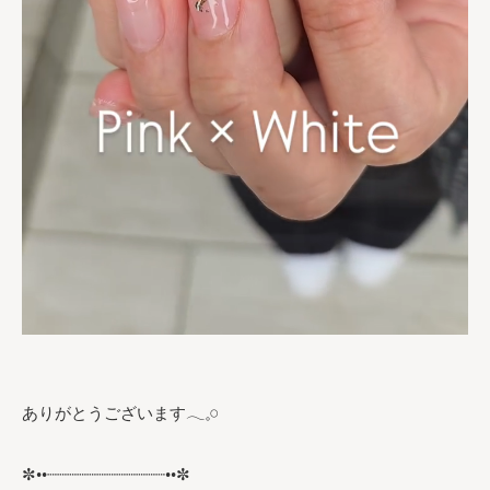
ありがとうございます𓂃𓈒𓏸︎︎︎︎
✼••┈┈┈┈┈┈┈┈┈┈┈┈••✼